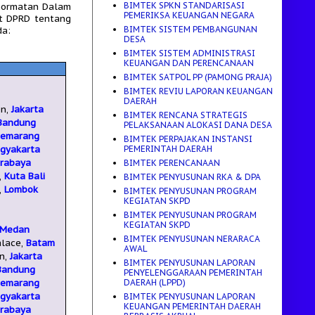
BIMTEK SPKN STANDARISASI
hormatan Dalam
PEMERIKSA KEUANGAN NEGARA
at DPRD
tentang
BIMTEK SISTEM PEMBANGUNAN
da:
DESA
BIMTEK SISTEM ADMINISTRASI
KEUANGAN DAN PERENCANAAN
BIMTEK SATPOL PP (PAMONG PRAJA)
BIMTEK REVIU LAPORAN KEUANGAN
DAERAH
en,
Jakarta
BIMTEK RENCANA STRATEGIS
Bandung
PELAKSANAAN ALOKASI DANA DESA
Semarang
BIMTEK PERPAJAKAN INSTANSI
PEMERINTAH DAERAH
gyakarta
rabaya
BIMTEK PERENCANAAN
,
Kuta Bali
BIMTEK PENYUSUNAN RKA & DPA
,
Lombok
BIMTEK PENYUSUNAN PROGRAM
KEGIATAN SKPD
BIMTEK PENYUSUNAN PROGRAM
KEGIATAN SKPD
Medan
BIMTEK PENYUSUNAN NERARACA
alace,
Batam
AWAL
en,
Jakarta
BIMTEK PENYUSUNAN LAPORAN
Bandung
PENYELENGGARAAN PEMERINTAH
DAERAH (LPPD)
Semarang
gyakarta
BIMTEK PENYUSUNAN LAPORAN
KEUANGAN PEMERINTAH DAERAH
rabaya