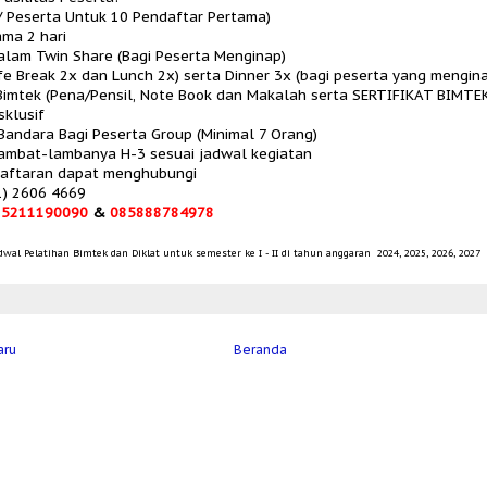
 / Peserta Untuk 10 Pendaftar Pertama)
ama 2 hari
lam Twin Share (Bagi Peserta Menginap)
fe Break 2x dan Lunch 2x) serta Dinner 3x (bagi peserta yang mengin
imtek (Pena/Pensil, Note Book dan Makalah serta SERTIFIKAT BIMTE
sklusif
Bandara Bagi Peserta Group (Minimal 7 Orang)
lambat-lambanya H-3 sesuai jadwal kegiatan
daftaran dapat menghubungi
1) 2606 4669
85211190090
&
085888784978
wal Pelatihan Bimtek dan Diklat untuk semester ke I - II di tahun anggaran 2024, 2025, 2026, 2027
aru
Beranda