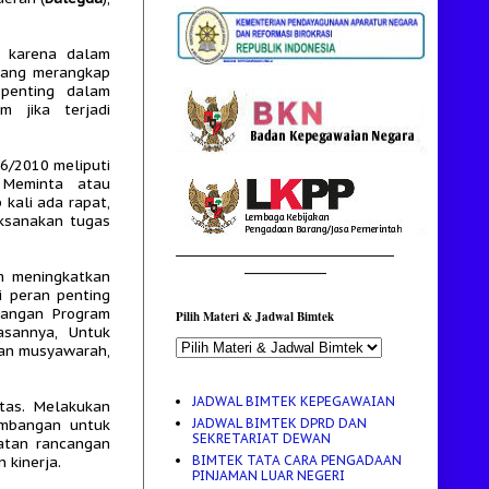
D karena dalam
 yang merangkap
 penting dalam
 jika terjadi
6/2010 meliputi
 Meminta atau
kali ada rapat,
ksanakan tugas
________________________________________
_______________
m meningkatkan
i peran penting
cangan Program
Pilih Materi & Jadwal Bimtek
asannya, Untuk
dan musyawarah,
JADWAL BIMTEK KEPEGAWAIAN
tas. Melakukan
JADWAL BIMTEK DPRD DAN
imbangan untuk
SEKRETARIAT DEWAN
atan rancangan
BIMTEK TATA CARA PENGADAAN
 kinerja.
PINJAMAN LUAR NEGERI