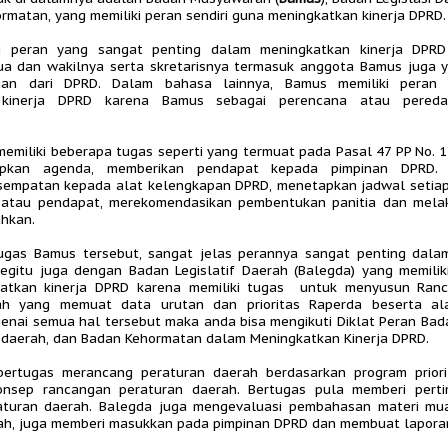
rmatan, yang memiliki peran sendiri guna meningkatkan kinerja DPRD.
i peran yang sangat penting dalam meningkatkan kinerja DPR
tua dan wakilnya serta skretarisnya termasuk anggota Bamus juga
nan dari DPRD. Dalam bahasa lainnya, Bamus memiliki peran
 kinerja DPRD karena Bamus sebagai perencana atau peredam
emiliki beberapa tugas seperti yang termuat pada Pasal 47 PP No. 1
pkan agenda, memberikan pendapat kepada pimpinan DPRD.
empatan kepada alat kelengkapan DPRD, menetapkan jadwal setiap 
 atau pendapat, merekomendasikan pembentukan panitia dan mela
ahkan.
tugas Bamus tersebut, sangat jelas perannya sangat penting dala
Begitu juga dengan Badan Legislatif Daerah (Balegda) yang memilik
atkan kinerja DPRD karena memiliki tugas untuk menyusun Ran
rah yang memuat data urutan dan prioritas Raperda beserta al
enai semua hal tersebut maka anda bisa mengikuti Diklat Peran Ba
i daerah, dan Badan Kehormatan dalam Meningkatkan Kinerja DPRD.
bertugas merancang peraturan daerah berdasarkan program priori
nsep rancangan peraturan daerah. Bertugas pula memberi pert
aturan daerah. Balegda juga mengevaluasi pembahasan materi mu
ah, juga memberi masukkan pada pimpinan DPRD dan membuat laporan