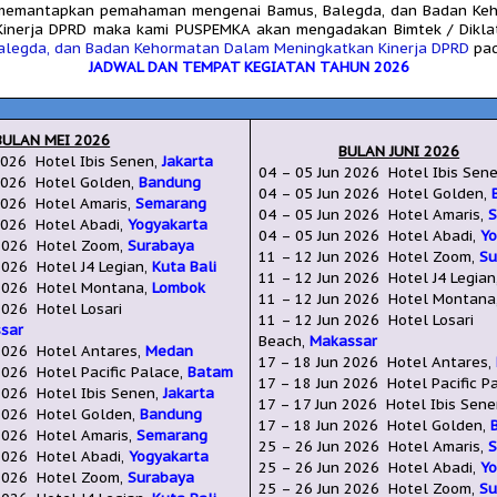
memantapkan pemahaman mengenai Bamus, Balegda, dan Badan Ke
Kinerja DPRD maka kami PUSPEMKA akan mengadakan
Bimtek / Dikl
alegda, dan Badan Kehormatan Dalam Meningkatkan Kinerja DPRD
pa
JADWAL DAN TEMPAT KEGIATAN TAHUN 2026
BULAN MEI 2026
BULAN JUNI 2026
 2026
Hotel Ibis Senen,
Jakarta
04 –
05 Jun 2026
Hotel Ibis Sen
2026
Hotel Golden,
Bandung
04
– 05 Jun
2026
Hotel Golden,
2026
Hotel Amaris,
Semarang
04 – 05 Jun
2026
Hotel Amaris,
026
Hotel Abadi,
Yogyakarta
04
–
05 Jun
2026
Hotel Abadi,
Yo
2026
Hotel Zoom,
Surabaya
11 –
12 Jun
2026
Hotel Zoom,
Su
2026
Hotel J4 Legian,
Kuta Bali
11 –
12
Jun 2026
Hotel J4 Legian
2026
Hotel Montana,
Lombok
11 –
12 Jun
2026
Hotel
Montana
026
Hotel Losari
11 –
12 Jun
2026
Hotel Losari
sar
Beach,
Makassar
2026
Hotel Antares,
Medan
17 –
18 Jun
2026
Hotel Antares,
2026
Hotel Pacific Palace,
Batam
17 –
18 Jun
2026
Hotel Pacific P
026
Hotel Ibis Senen,
Jakarta
17
–
17 Jun
2026
Hotel Ibis Sen
026
Hotel Golden,
Bandung
17
– 18 Jun
2026
Hotel Golden,
026
Hotel Amaris,
Semarang
25
–
26
Jun
2026
Hotel Amaris,
026
Hotel Abadi,
Yogyakarta
25
–
26
Jun
2026
Hotel Abadi,
Yo
026
Hotel Zoom,
Surabaya
25
–
26
Jun
2026
Hotel Zoom,
Su