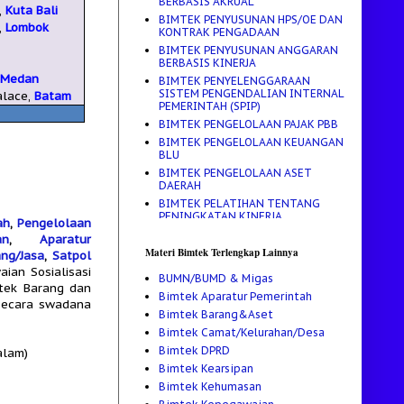
BERBASIS AKRUAL
,
Kuta Bali
BIMTEK PENYUSUNAN HPS/OE DAN
,
Lombok
KONTRAK PENGADAAN
BIMTEK PENYUSUNAN ANGGARAN
BERBASIS KINERJA
,
Medan
BIMTEK PENYELENGGARAAN
SISTEM PENGENDALIAN INTERNAL
alace,
Batam
PEMERINTAH (SPIP)
BIMTEK PENGELOLAAN PAJAK PBB
BIMTEK PENGELOLAAN KEUANGAN
BLU
BIMTEK PENGELOLAAN ASET
DAERAH
BIMTEK PELATIHAN TENTANG
PENINGKATAN KINERJA,
ah
,
Pengelolaan
PENYUSUNAN RENCANA STRATEGIS
an
,
Aparatur
(RENSTRA)
Materi Bimtek Terlengkap Lainnya
ng/Jasa
,
Satpol
BIMTEK PELATIHAN PENGELOLAAN
ian Sosialisasi
KEUANGAN DAERAH
BUMN/BUMD & Migas
mtek Barang dan
BIMTEK PELATIHAN MANAJEMEN
Bimtek Aparatur Pemerintah
PENGELOLAAN ARSIP
 secara swadana
Bimtek Barang&Aset
BIMTEK PEDOMAN PENYUSUNAN
Bimtek Camat/Kelurahan/Desa
APBD TAHUN ANGGARAN 2017
Bimtek DPRD
BIMTEK PEDOMAN PENGADAAN
alam)
ALKES DAN OBAT
Bimtek Kearsipan
BIMTEK MANAJEMEN
Bimtek Kehumasan
KEPROTOKOLAN DAN MASTER OF