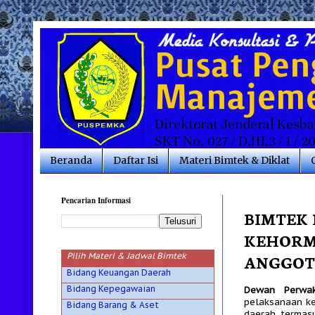
Beranda
Daftar Isi
Materi Bimtek & Diklat
Pencarian Informasi
BIMTEK 
KEHORM
Pilih Materi & Jadwal Bimtek
ANGGOT
Bidang Keuangan Daerah
Bidang Kepegawaian
Dewan Perwak
pelaksanaan ke
Bidang Barang & Aset
daerah, termas