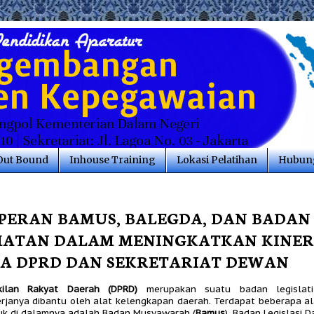
Out Bound
Inhouse Training
Lokasi Pelatihan
Hubung
PERAN BAMUS, BALEGDA, DAN BADAN
ATAN DALAM MENINGKATKAN KINER
A DPRD DAN SEKRETARIAT DEWAN
ilan Rakyat Daerah (DPRD)
merupakan suatu badan legislat
rjanya dibantu oleh alat kelengkapan daerah. Terdapat beberapa a
uk di dalamnya adalah Badan Musyawarah (
Bamus
), Badan Legislasi D