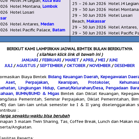
026
Hotel J4 Legian,
Kuta Bali
25
–
26
Jun
2026
Hotel J4 Legian
026
Hotel
Montana
,
Lombok
29 – 30
Jun
2026
Hotel
Montana
026
Hotel Losari
29
– 30
Jun
2026
Hotel Losari
sar
Beach,
Makassar
026
Hotel Antares,
Medan
29
– 30
Jun
2026
Hotel Antares
026
Hotel Pacific Palace,
Batam
29 – 30
Jun
2026
Hotel Pacific P
BERIKUT KAMI LAMPIRKAN JADWAL BIMTEK BULAN BERIKUTNYA
( silahkan klick link di bawah ini )
JANUARI
/
FEBRUARI
/
MARET
/
APRIL
/
MEI
/
JUNI
JULI
/
AGUSTUS
/
SEPTEMBER
/
OKTOBER
/
NOVEMBER
/
DESEMBER
nformasikan Biaya Bimtek
Bidang Keuangan Daerah
,
Kepegawaian Daer
 Aset
,
Perpajakan
,
Kearsipan
,
Protokoler
,
Kehumas
sehatan
,
Lingkungan Hidup
,
Camat/Kelurahan/Desa
,
Pengadaan Bara
usahaan, BUMN/BUMD & Migas
Bimtek dan Diklat Keuangan, Kepegawa
ng/Jasa Pemerintah, Seminar Perpajakan, Diklat Pemerintahan, Bi
MD) dan lain-lain untuk semester ke I & II yang diselenggarakan
ntribusi :
Harga sewaktu-waktu bisa berubah
inapan 3 malam Twin Sharing, Tas, Coffee Break, Lunch dan Makan m
eserta/Angkatan.
asilitas Peserta: