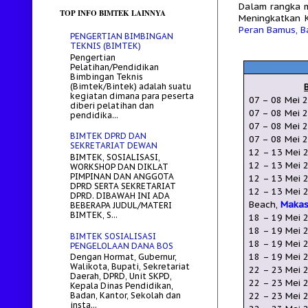
Dalam rangka 
TOP INFO BIMTEK LAINNYA
Meningkatkan 
Peran Bamus, B
PENGERTIAN BIMBINGAN
TEKNIS (BIMTEK)
Pengertian
Pelatihan/Pendidikan
Bimbingan Teknis
(Bimtek/Bintek) adalah suatu
kegiatan dimana para peserta
07 –
08 Mei
diberi pelatihan dan
07
–
08 Mei
pendidika...
07 –
08 Mei 
BIMTEK DPRD DAN
07
–
08 Mei
2
SEKRETARIAT DEWAN
12
– 13
Mei
BIMTEK, SOSIALISASI,
12
–
13 Mei
WORKSHOP DAN DIKLAT
PIMPINAN DAN ANGGOTA
12
–
13 Mei
DPRD SERTA SEKRETARIAT
12
–
13 Mei
2
DPRD. DIBAWAH INI ADA
Beach,
Makas
BEBERAPA JUDUL/MATERI
BIMTEK, S...
18
–
19 Mei
18
–
19 Mei
BIMTEK SOSIALISASI
18
–
19 Mei
2
PENGELOLAAN DANA BOS
18
– 19
Mei
2
Dengan Hormat, Gubernur,
Walikota, Bupati, Sekretariat
22 – 23 Mei
2
Daerah, DPRD, Unit SKPD,
22
–
23 Mei
2
Kepala Dinas Pendidikan,
Badan, Kantor, Sekolah dan
22
– 23 Mei
2
insta...