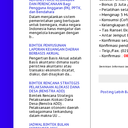
DAN PERENCANAAN Bagi
-
Bonus (1 Juta
Pengguna Anggaran (PA), PPTK,
-
Pelatihan sel
dan Bendahara
-
Menginap 3 Ma
Dalam menjalankan sistem
-
Konsumsi (Cof
pemerintahan yang bertujuan
untuk bernegara, maka negara
-
Kelengkapan B
Indonesia harus mengatur dan
-
Tas Ransel Ek
mengelola keuangan dengan
-
Antar Jemput 
b...
-
Konfirmasi se
Konfirmasi pen
BIMTEK PENYUSUNAN
LAPORAN KEUANGAN DAERAH
- Telp./Fax.
(02
BERBASIS AKRUAL
- Konfirmasi :
0
Pengertian Basis Akrual adalah
Basis akuntansi dimana suatu
peristiwa akuntansi atau
Demikian Informasi Jad
transaksi ekonomi dicatat,
diakui, dan disajikan da...
BIMTEK RENCANA STRATEGIS
PELAKSANAAN ALOKASI DANA
DESA (RENSTRA ADD)
Posting Lebih B
Bimtek Rencana Strategis
Pelaksanaan Alokasi Dana
Desa (Renstra ADD) .
Pelaksanaan otonomi daerah
sebagaimana terkandung
dalam makna UU ...
JADWAL BIMTEK BULAN