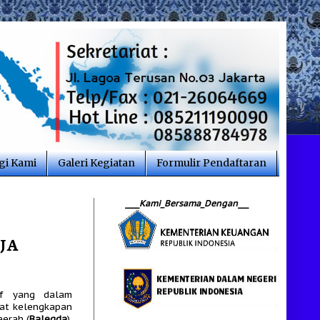
i Kami
Galeri Kegiatan
Formulir Pendaftaran
____
Kami_Bersama_Dengan
___
JA
if yang dalam
lat kelengkapan
aerah (
Balegda
),