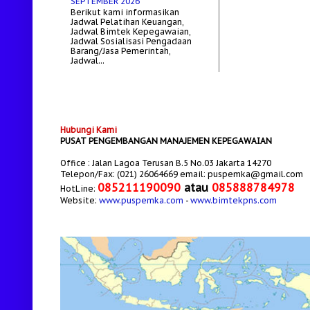
SEPTEMBER 2026
Berikut kami informasikan
Jadwal Pelatihan Keuangan,
Jadwal Bimtek Kepegawaian,
Jadwal Sosialisasi Pengadaan
Barang/Jasa Pemerintah,
Jadwal...
Hubungi Kami
PUSAT PENGEMBANGAN MANAJEMEN KEPEGAWAIAN
Office : Jalan Lagoa Terusan B.5 No.03 Jakarta 14270
Telepon/Fax: (021) 26064669 email: puspemka@gmail.com
085211190090
atau
085888784978
HotLine:
Website:
www.puspemka.com
-
www.bimtekpns.com