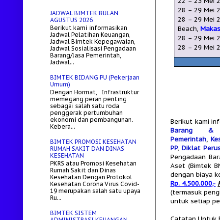
22 –
23
Mei
2
28 – 29
Mei
2
JADWAL BIMTEK BULAN
28 – 29
Mei
2
AGUSTUS 2026
Berikut kami informasikan
Beach,
Makas
Jadwal Pelatihan Keuangan,
28 – 29
Mei
2
Jadwal Bimtek Kepegawaian,
28 – 29
Mei
2
Jadwal Sosialisasi Pengadaan
Barang/Jasa Pemerintah,
Jadwal...
BIMTEK BIDANG PU (Pekerjaan
Umum)
Dengan Hormat, Infrastruktur
memegang peran penting
sebagai salah satu roda
penggerak pertumbuhan
ekonomi dan pembangunan.
Berikut kami i
Kebera...
Barang &
Pemerintah
,
Ke
BIMTEK PROMOSI KESEHATAN
PP
,
Diklat Per
RUMAH SAKIT DAN DINAS
KESEHATAN
Pengadaan Bara
PKRS atau Promosi Kesehatan
Aset (Bimtek B
Rumah Sakit dan Dinas
dengan biaya ko
Kesehatan Dengan Protokol
Rp. 4.500.000,-
Kesehatan Corona Virus Covid-
19 merupakan salah satu upaya
(termasuk peng
Ru...
untuk setiap p
BIMTEK SISTEM
Catatan Untuk F
ADMINISTRASI KEUANGAN