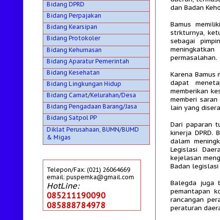
Bidang DPRD
dan Badan Keho
Bidang Perpajakan
Bamus memilik
Bidang Kearsipan
strkturnya, ke
Bidang Protokoler
sebagai pimpi
meningkatkan
Bidang Kehumasan
permasalahan.
Bidang Aparatur Pemerintah
Bidang Kesehatan
Karena Bamus m
dapat meneta
Bidang Lingkungan Hidup
memberikan kes
Bidang Camat/Kelurahan/Desa
memberi saran
Bidang Pengadaan Barang/Jasa
lain yang diser
Bidang Satpol PP
Dari paparan 
Diklat Perusahaan, BUMN/BUMD
kinerja DPRD. 
& Migas
dalam meningk
Legislasi Dae
kejelasan meng
Badan legislas
Telepon/Fax: (021) 26064669
email: puspemka@gmail.com
Balegda juga 
HotLine:
pemantapan ko
085211190090
rancangan per
085888784978
peraturan daer