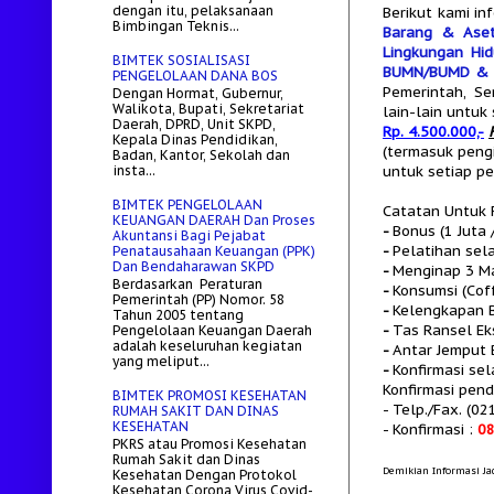
dengan itu, pelaksanaan
Berikut kami i
Bimbingan Teknis...
Barang & Ase
Lingkungan Hi
BIMTEK SOSIALISASI
BUMN/BUMD & 
PENGELOLAAN DANA BOS
Pemerintah, Se
Dengan Hormat, Gubernur,
Walikota, Bupati, Sekretariat
lain-lain untuk
Daerah, DPRD, Unit SKPD,
Rp. 4.500.000,-
Kepala Dinas Pendidikan,
(termasuk peng
Badan, Kantor, Sekolah dan
untuk setiap p
insta...
BIMTEK PENGELOLAAN
Catatan Untuk F
KEUANGAN DAERAH Dan Proses
-
Bonus (1 Juta
Akuntansi Bagi Pejabat
-
Pelatihan sel
Penatausahaan Keuangan (PPK)
Dan Bendaharawan SKPD
-
Menginap 3 Ma
Berdasarkan Peraturan
-
Konsumsi (Cof
Pemerintah (PP) Nomor. 58
-
Kelengkapan B
Tahun 2005 tentang
-
Tas Ransel Ek
Pengelolaan Keuangan Daerah
adalah keseluruhan kegiatan
-
Antar Jemput 
yang meliput...
-
Konfirmasi se
Konfirmasi pen
BIMTEK PROMOSI KESEHATAN
- Telp./Fax.
(02
RUMAH SAKIT DAN DINAS
KESEHATAN
- Konfirmasi :
0
PKRS atau Promosi Kesehatan
Rumah Sakit dan Dinas
Demikian Informasi Ja
Kesehatan Dengan Protokol
Kesehatan Corona Virus Covid-