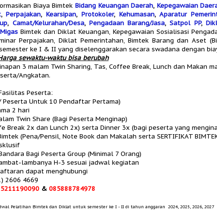
nformasikan Biaya Bimtek
Bidang Keuangan Daerah
,
Kepegawaian Daer
t
,
Perpajakan
,
Kearsipan
,
Protokoler
,
Kehumasan
,
Aparatur Pemerin
dup
,
Camat/Kelurahan/Desa
,
Pengadaan Barang/Jasa
,
Satpol PP
,
Dik
Migas
Bimtek dan Diklat Keuangan, Kepegawaian Sosialisasi Pengad
minar Perpajakan, Diklat Pemerintahan, Bimtek Barang dan Aset (
 semester ke I & II yang diselenggarakan secara swadana dengan biay
Harga sewaktu-waktu bisa berubah
inapan 3 malam Twin Sharing, Tas, Coffee Break, Lunch dan Makan m
eserta/Angkatan.
asilitas Peserta:
 / Peserta Untuk 10 Pendaftar Pertama)
ama 2 hari
lam Twin Share (Bagi Peserta Menginap)
fe Break 2x dan Lunch 2x) serta Dinner 3x (bagi peserta yang mengin
imtek (Pena/Pensil, Note Book dan Makalah serta SERTIFIKAT BIMTE
sklusif
Bandara Bagi Peserta Group (Minimal 7 Orang)
lambat-lambanya H-3 sesuai jadwal kegiatan
daftaran dapat menghubungi
1) 2606 4669
85211190090
&
085888784978
dwal Pelatihan Bimtek dan Diklat untuk semester ke I - II di tahun anggaran
2024, 2025, 2026, 2027