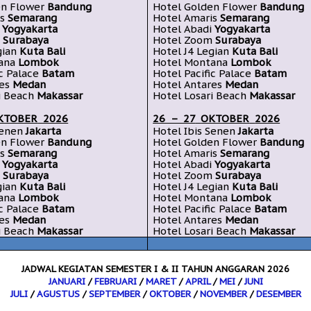
n Flower
Bandung
Hotel
Golden Flower
Bandung
is
Semarang
Hotel Amaris
Semarang
Yogyakarta
Hotel
Abadi
Yogyakarta
m
Surabaya
Hotel Zoom
Surabaya
gian
Kuta Bali
Hotel J4 Legian
Kuta Bali
ana
Lombok
Hotel
Montana
Lombok
ic Palace
Batam
Hotel Pacific Palace
Batam
res
Medan
Hotel Antares
Medan
i Beach
Makassar
Hotel Losari Beach
Makassar
KTOBER
2026
26 – 27
OKTOBER
2026
Senen
Jakarta
Hotel Ibis Senen
Jakarta
n Flower
Bandung
Hotel
Golden Flower
Bandung
is
Semarang
Hotel Amaris
Semarang
Yogyakarta
Hotel
Abadi
Yogyakarta
m
Surabaya
Hotel Zoom
Surabaya
gian
Kuta Bali
Hotel J4 Legian
Kuta Bali
ana
Lombok
Hotel
Montana
Lombok
ic Palace
Batam
Hotel Pacific Palace
Batam
res
Medan
Hotel Antares
Medan
i Beach
Makassar
Hotel Losari Beach
Makassar
JADWAL KEGIATAN SEMESTER I & II TAHUN ANGGARAN 2026
JANUARI
/
FEBRUARI
/
MARET
/
APRIL
/
MEI
/
JUNI
JULI
/
AGUSTUS
/
SEPTEMBER
/
OKTOBER
/
NOVEMBER
/
DESEMBER