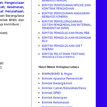
BERBASIS AKRUAL
ah
,
Pengelolaan
BIMTEK PENYUSUNAN HPS/OE DAN
tah
,
Kesehatan
,
KONTRAK PENGADAAN
lat Perusahaan,
BIMTEK PENYUSUNAN ANGGARAN
aan Barang/Jasa
BERBASIS KINERJA
Bimtek BMD) dan
BIMTEK PENYELENGGARAAN
a kontribusi :
SISTEM PENGENDALIAN INTERNAL
PEMERINTAH (SPIP)
alam)
BIMTEK PENGELOLAAN PAJAK PBB
BIMTEK PENGELOLAAN KEUANGAN
BLU
BIMTEK PENGELOLAAN ASET
DAERAH
BIMTEK PELATIHAN TENTANG
PENINGKATAN KINERJA,
PENYUSUNAN RENCANA STRATEGIS
ap)
(RENSTRA)
Materi Bimtek Terlengkap Lainnya
K)
BIMTEK PELATIHAN PENGELOLAAN
KEUANGAN DAERAH
BUMN/BUMD & Migas
BIMTEK PELATIHAN MANAJEMEN
Bimtek Aparatur Pemerintah
PENGELOLAAN ARSIP
Bimtek Barang&Aset
BIMTEK PEDOMAN PENYUSUNAN
Bimtek Camat/Kelurahan/Desa
APBD TAHUN ANGGARAN 2017
Bimtek DPRD
BIMTEK PEDOMAN PENGADAAN
ALKES DAN OBAT
Bimtek Kearsipan
BIMTEK MANAJEMEN
Bimtek Kehumasan
KEPROTOKOLAN DAN MASTER OF