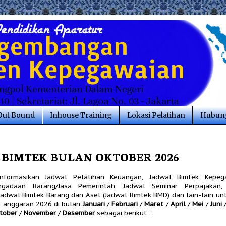
Out Bound
Inhouse Training
Lokasi Pelatihan
Hubung
BIMTEK BULAN OKTOBER 2026
informasikan Jadwal Pelatihan Keuangan, Jadwal Bimtek Kepeg
engadaan Barang/Jasa Pemerintah, Jadwal Seminar Perpajakan,
Jadwal Bimtek Barang dan Aset (Jadwal Bimtek BMD) dan lain-lain un
hun anggaran 2026 di bulan
Januari
/
Februari
/
Maret
/
April
/
Mei
/
Juni
tober
/
November
/
Desember
sebagai berikut :