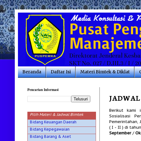
Beranda
Daftar Isi
Materi Bimtek & Diklat
Pencarian Informasi
JADWAL 
Berikut kami 
Pilih Materi & Jadwal Bimtek
Sosialisasi P
Pemerintahan, 
Bidang Keuangan Daerah
( I - II ) di ta
Bidang Kepegawaian
September
/
Ok
Bidang Barang & Aset