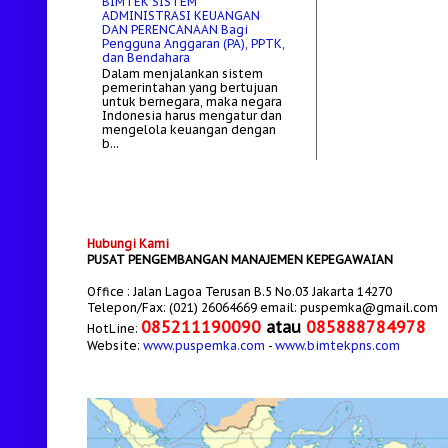
BIMTEK SISTEM
ADMINISTRASI KEUANGAN
DAN PERENCANAAN Bagi
Pengguna Anggaran (PA), PPTK,
dan Bendahara
Dalam menjalankan sistem
pemerintahan yang bertujuan
untuk bernegara, maka negara
Indonesia harus mengatur dan
mengelola keuangan dengan
b...
Hubungi Kami
PUSAT PENGEMBANGAN MANAJEMEN KEPEGAWAIAN
Office : Jalan Lagoa Terusan B.5 No.03 Jakarta 14270
Telepon/Fax: (021) 26064669 email: puspemka@gmail.com
085211190090
atau
085888784978
HotLine:
Website:
www.puspemka.com
-
www.bimtekpns.com
a Informasi
" PUSAT PENGEMBANGAN MANAJEMEN KEPEGAWAIAN "
.. Bersam