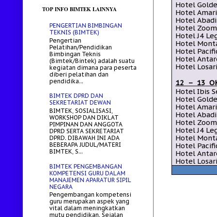
Hotel
Golde
TOP INFO BIMTEK LAINNYA
Hotel Amar
Hotel
Abadi
PENGERTIAN BIMBINGAN
Hotel Zoo
TEKNIS (BIMTEK)
Hotel J4 Le
Pengertian
Hotel
Mont
Pelatihan/Pendidikan
Hotel Pacif
Bimbingan Teknis
Hotel Anta
(Bimtek/Bintek) adalah suatu
Hotel Losar
kegiatan dimana para peserta
diberi pelatihan dan
pendidika...
12 – 13
O
Hotel Ibis 
BIMTEK DPRD DAN
Hotel
Golde
SEKRETARIAT DEWAN
Hotel Amar
BIMTEK, SOSIALISASI,
Hotel
Abadi
WORKSHOP DAN DIKLAT
Hotel Zoo
PIMPINAN DAN ANGGOTA
Hotel J4 Le
DPRD SERTA SEKRETARIAT
Hotel
Mont
DPRD. DIBAWAH INI ADA
BEBERAPA JUDUL/MATERI
Hotel Pacif
BIMTEK, S...
Hotel Anta
Hotel Losar
BIMTEK PENGEMBANGAN
KOMPETENSI GURU DALAM
MANAJEMEN APARATUR SIPIL
NEGARA
Pengembangan kompetensi
guru merupakan aspek yang
vital dalam meningkatkan
mutu pendidikan. Sejalan