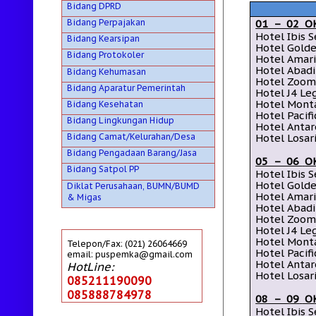
Bidang DPRD
Bidang Perpajakan
01 – 02 O
Hotel Ibis 
Bidang Kearsipan
Hotel Gold
Bidang Protokoler
Hotel Amar
Hotel Abad
Bidang Kehumasan
Hotel Zoo
Bidang Aparatur Pemerintah
Hotel J4 Le
Hotel Mon
Bidang Kesehatan
Hotel Pacif
Bidang Lingkungan Hidup
Hotel Anta
Bidang Camat/Kelurahan/Desa
Hotel Losar
Bidang Pengadaan Barang/Jasa
05 – 06
O
Bidang Satpol PP
Hotel Ibis 
Hotel
Golde
Diklat Perusahaan, BUMN/BUMD
Hotel Amar
& Migas
Hotel
Abadi
Hotel Zoo
Hotel J4 Le
Hotel
Mont
Telepon/Fax: (021) 26064669
Hotel Pacif
email: puspemka@gmail.com
Hotel Anta
HotLine:
Hotel Losar
085211190090
085888784978
08 – 09
O
Hotel Ibis 