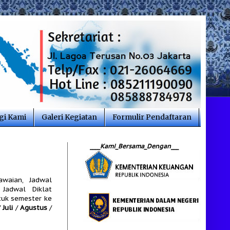
i Kami
Galeri Kegiatan
Formulir Pendaftaran
____
Kami_Bersama_Dengan
___
awaian, Jadwal
 Jadwal Diklat
tuk semester ke
/
Juli
/
Agustus
/