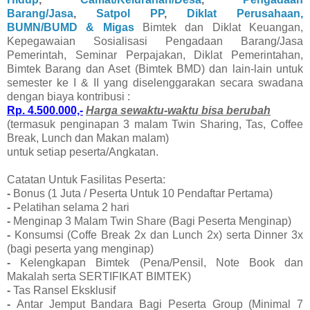
Barang/Jasa
,
Satpol PP
,
Diklat Perusahaan,
BUMN/BUMD & Migas
Bimtek dan Diklat Keuangan,
Kepegawaian Sosialisasi Pengadaan Barang/Jasa
Pemerintah, Seminar Perpajakan, Diklat Pemerintahan,
Bimtek Barang dan Aset (Bimtek BMD) dan lain-lain untuk
semester ke I & II yang diselenggarakan secara swadana
dengan biaya kontribusi :
Rp. 4.500.000,-
Harga sewaktu-waktu bisa berubah
(termasuk penginapan 3 malam Twin Sharing, Tas, Coffee
Break, Lunch dan Makan malam)
untuk setiap peserta/Angkatan.
Catatan Untuk Fasilitas Peserta:
-
Bonus (1 Juta / Peserta Untuk 10 Pendaftar Pertama)
-
Pelatihan selama 2 hari
-
Menginap 3 Malam Twin Share (Bagi Peserta Menginap)
-
Konsumsi (Coffe Break 2x dan Lunch 2x) serta Dinner 3x
(bagi peserta yang menginap)
-
Kelengkapan Bimtek (Pena/Pensil, Note Book dan
Makalah serta SERTIFIKAT BIMTEK)
-
Tas Ransel Eksklusif
-
Antar Jemput Bandara Bagi Peserta Group (Minimal 7