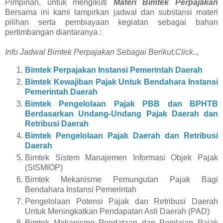
Pimpinan, untuk mengikuti
Materi Bimtek Perpajakan
Bersama ini kami lampirkan jadwal dan substansi materi
pilihan serta pembiayaan kegiatan sebagai bahan
pertimbangan diantaranya :
Info Jadwal Bimtek
Perpajakan
Sebagai Berikut,Click..
,
Bimtek Perpajakan Instansi Pemerintah Daerah
Bimtek Kewajiban Pajak Untuk Bendahara Instansi
Pemerintah Daerah
Bimtek Pengelolaan Pajak PBB dan BPHTB
Berdasarkan Undang-Undang Pajak Daerah dan
Retribusi Daerah
Bimtek Pengelolaan Pajak Daerah dan Retribusi
Daerah
Bimtek
Sistem Manajemen Informasi Objek Pajak
(SISMIOP)
Bimtek Mekanisme Pemungutan Pajak Bagi
Bendahara Instansi Pemerintah
Pengelolaan Potensi Pajak dan Retribusi Daerah
Untuk Meningkatkan Pendapatan Asli Daerah (PAD)
Bimtek
Mekanisme Pendataan dan Penilaian Pajak