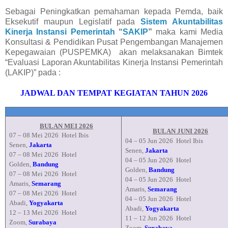
Sebagai Peningkatkan pemahaman kepada Pemda, baik
Eksekutif maupun Legislatif pada
Sistem Akuntabilitas
Kinerja Instansi Pemerintah
“
SAKIP
”
maka kami Media
Konsultasi & Pendidikan Pusat Pengembangan Manajemen
Kepegawaian (PUSPEMKA)
akan melaksanakan Bimtek
“Evaluasi Laporan Akuntabilitas Kinerja Instansi Pemerintah
(LAKIP)” pada :
JADWAL DAN TEMPAT KEGIATAN TAHUN 2026
BULAN MEI 2026
BULAN JUNI 2026
07 –
08 Mei 2026
Hotel Ibis
04 –
05 Jun 2026
Hotel Ibis
Senen,
Jakarta
Senen,
Jakarta
07
–
08 Mei
2026
Hotel
04
– 05 Jun
2026
Hotel
Golden,
Bandung
Golden,
Bandung
07 –
08 Mei 2026
Hotel
04 – 05 Jun
2026
Hotel
Amaris,
Semarang
Amaris,
Semarang
07
–
08 Mei
2026
Hotel
04
–
05 Jun
2026
Hotel
Abadi,
Yogyakarta
Abadi,
Yogyakarta
12
– 13
Mei
2026
Hotel
11 –
12 Jun
2026
Hotel
Zoom,
Surabaya
Zoom,
Surabaya