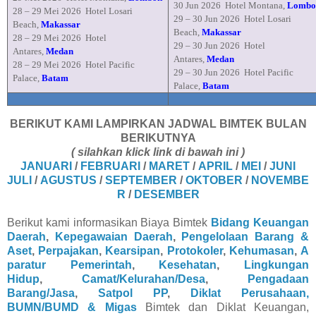
30
Jun
2026
Hotel
Montana
,
Lombo
28 – 29
Mei
2026
Hotel Losari
29
– 30
Jun
2026
Hotel Losari
Beach,
Makassar
Beach,
Makassar
28 – 29
Mei
2026
Hotel
29
– 30
Jun
2026
Hotel
Antares,
Medan
Antares,
Medan
28 – 29
Mei
2026
Hotel Pacific
29 – 30
Jun
2026
Hotel Pacific
Palace,
Batam
Palace,
Batam
BERIKUT KAMI LAMPIRKAN JADWAL BIMTEK BULAN
BERIKUTNYA
( silahkan klick link di bawah ini )
JANUARI
/
FEBRUARI
/
MARET
/
APRIL
/
MEI
/
JUNI
JULI
/
AGUSTUS
/
SEPTEMBER
/
OKTOBER
/
NOVEMBE
R
/
DESEMBER
Berikut kami informasikan Biaya Bimtek
Bidang Keuangan
Daerah
,
Kepegawaian Daerah
,
Pengelolaan Barang &
Aset
,
Perpajakan
,
Kearsipan
,
Protokoler
,
Kehumasan
,
A
paratur Pemerintah
,
Kesehatan
,
Lingkungan
Hidup
,
Camat/Kelurahan/Desa
,
Pengadaan
Barang/Jasa
,
Satpol PP
,
Diklat Perusahaan,
BUMN/BUMD & Migas
Bimtek dan Diklat Keuangan,