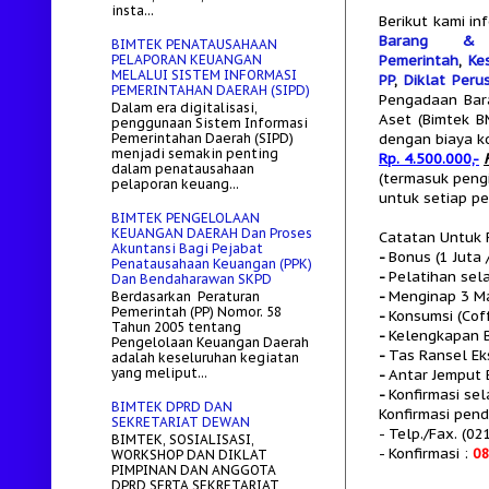
insta...
Berikut kami i
Barang &
BIMTEK PENATAUSAHAAN
PELAPORAN KEUANGAN
Pemerintah
,
Ke
MELALUI SISTEM INFORMASI
PP
,
Diklat Per
PEMERINTAHAN DAERAH (SIPD)
Pengadaan Bara
Dalam era digitalisasi,
Aset (Bimtek B
penggunaan Sistem Informasi
Pemerintahan Daerah (SIPD)
dengan biaya ko
menjadi semakin penting
Rp. 4.500.000,-
dalam penatausahaan
(termasuk peng
pelaporan keuang...
untuk setiap p
BIMTEK PENGELOLAAN
KEUANGAN DAERAH Dan Proses
Catatan Untuk F
Akuntansi Bagi Pejabat
-
Bonus (1 Juta
Penatausahaan Keuangan (PPK)
-
Pelatihan sel
Dan Bendaharawan SKPD
-
Menginap 3 Ma
Berdasarkan Peraturan
Pemerintah (PP) Nomor. 58
-
Konsumsi (Cof
Tahun 2005 tentang
-
Kelengkapan B
Pengelolaan Keuangan Daerah
-
Tas Ransel Ek
adalah keseluruhan kegiatan
yang meliput...
-
Antar Jemput 
-
Konfirmasi se
BIMTEK DPRD DAN
Konfirmasi pen
SEKRETARIAT DEWAN
- Telp./Fax.
(02
BIMTEK, SOSIALISASI,
- Konfirmasi :
0
WORKSHOP DAN DIKLAT
PIMPINAN DAN ANGGOTA
DPRD SERTA SEKRETARIAT