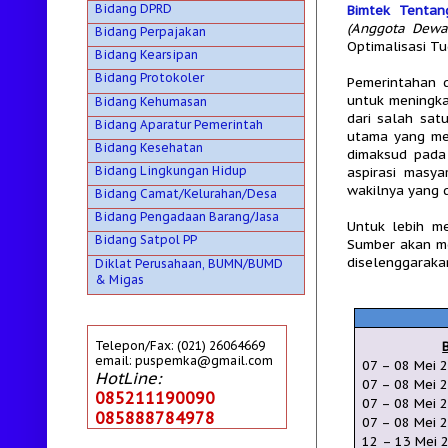
Bidang DPRD
Bimtek Tenta
(Anggota Dewa
Bidang Perpajakan
Optimalisasi T
Bidang Kearsipan
Bidang Protokoler
Pemerintahan 
untuk meningkat
Bidang Kehumasan
dari salah sat
Bidang Aparatur Pemerintah
utama yang mel
Bidang Kesehatan
dimaksud pada 
Bidang Lingkungan Hidup
aspirasi masy
wakilnya yang 
Bidang Camat/Kelurahan/Desa
Bidang Pengadaan Barang/Jasa
Untuk lebih m
Bidang Satpol PP
Sumber akan 
diselenggaraka
Diklat Perusahaan, BUMN/BUMD
& Migas
Telepon/Fax: (021) 26064669
email: puspemka@gmail.com
07 –
08 Mei
HotLine:
07
–
08 Mei
085211190090
07 –
08 Mei 
085888784978
07
–
08 Mei
2
12
– 13
Mei