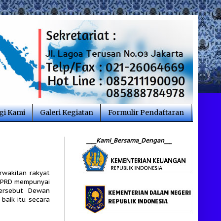
i Kami
Galeri Kegiatan
Formulir Pendaftaran
____
Kami_Bersama_Dengan
___
wakilan rakyat
DPRD mempunyai
tersebut Dewan
baik itu secara