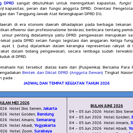
ng DPRD
sangat dibutuhkan untuk meningatkan kapasitas,
fungsi
n)
kapasitas, peran dan fungsi anggota DPRD, Orientasi Pengelol
ugas dan Tanggung Jawab Alat Kelengkapan DPRD Dll.
daerah di era otonomi daerah dihadapkan pada berbagai tekanan
kan efisiensi dan profesionalisme birokrasi, berbicara tentang pemd
u unsur penting didalamnya yaitu DPRD. pengawasan merupakan sa
ekat pada DPRD selain fungsi legislasi dan anggaran. Ketiga fun
ayat 1 (satu) dijalankan dalam kerangka representasi rakyat di
arakat dalam bidang pengawasan, secara lembaga sudah terwakili 
duduk di DPRD.
emahami hal tersebut diatas kami dari (Puspemka) Bersama Para 
mengadakan
Bimtek dan Diklat DPRD (Anggota Dewan)
Tingkat Nasio
n pada :
JADWAL DAN TEMPAT KEGIATAN TAHUN 2026
BULAN MEI 2026
BULAN JUNI 2026
 2026
Hotel Ibis Senen,
Jakarta
04 –
05 Jun 2026
Hotel Ibis Sen
2026
Hotel Golden,
Bandung
04
– 05 Jun
2026
Hotel Golden,
2026
Hotel Amaris,
Semarang
04 – 05 Jun
2026
Hotel Amaris,
026
Hotel Abadi,
Yogyakarta
04
–
05 Jun
2026
Hotel Abadi,
Yo
2026
Hotel Zoom,
Surabaya