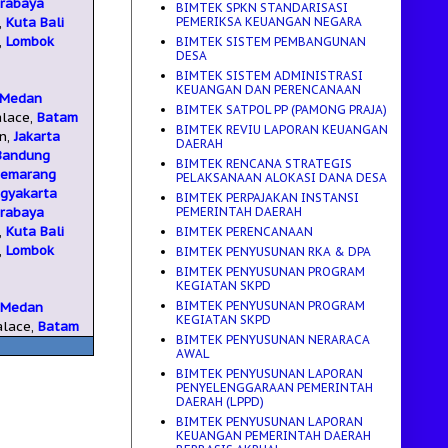
rabaya
BIMTEK SPKN STANDARISASI
PEMERIKSA KEUANGAN NEGARA
,
Kuta Bali
,
Lombok
BIMTEK SISTEM PEMBANGUNAN
DESA
BIMTEK SISTEM ADMINISTRASI
KEUANGAN DAN PERENCANAAN
Medan
BIMTEK SATPOL PP (PAMONG PRAJA)
alace,
Batam
BIMTEK REVIU LAPORAN KEUANGAN
en,
Jakarta
DAERAH
Bandung
BIMTEK RENCANA STRATEGIS
Semarang
PELAKSANAAN ALOKASI DANA DESA
gyakarta
BIMTEK PERPAJAKAN INSTANSI
PEMERINTAH DAERAH
rabaya
,
Kuta Bali
BIMTEK PERENCANAAN
,
Lombok
BIMTEK PENYUSUNAN RKA & DPA
BIMTEK PENYUSUNAN PROGRAM
KEGIATAN SKPD
BIMTEK PENYUSUNAN PROGRAM
,
Medan
KEGIATAN SKPD
alace,
Batam
BIMTEK PENYUSUNAN NERARACA
AWAL
BIMTEK PENYUSUNAN LAPORAN
PENYELENGGARAAN PEMERINTAH
DAERAH (LPPD)
BIMTEK PENYUSUNAN LAPORAN
KEUANGAN PEMERINTAH DAERAH