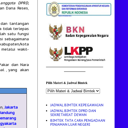
 anggota DPRD,
aan Dana Reses,
 dan tantangan
a tidak terlepas
lah satu fungsi
gsi sebagaimana
 kabupaten/kota
melalui wakil-
Pakar dan Nara
________________________________________
_______________
nal , yang akan
Pilih Materi & Jadwal Bimtek
JADWAL BIMTEK KEPEGAWAIAN
en,
Jakarta
JADWAL BIMTEK DPRD DAN
Bandung
SEKRETARIAT DEWAN
Semarang
BIMTEK TATA CARA PENGADAAN
gyakarta
PINJAMAN LUAR NEGERI