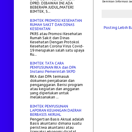
Demikian Informasi Jad
DPRD. DIBAWAH INI ADA
BEBERAPA JUDUL/MATERI
BIMTEK, S...
BIMTEK PROMOSI KESEHATAN
RUMAH SAKIT DAN DINAS
Posting Lebih B
KESEHATAN
PKRS atau Promosi Kesehatan
Rumah Sakit dan Dinas
Kesehatan Dengan Protokol
Kesehatan Corona Virus Covid-
19 merupakan salah satu upaya
Ru...
BIMTEK TATA CARA
PENYUSUNAN RKA dan DPA
Instansi Pemerintah SKPD
RKA dan DPA termasuk
dokumen penjabaran dan
penganggaran. Berisi program
atau kegiatan dan anggaran
yang diperlukan untuk
melaksanakan ...
BIMTEK PENYUSUNAN
LAPORAN KEUANGAN DAERAH
BERBASIS AKRUAL
Pengertian Basis Akrual adalah
Basis akuntansi dimana suatu
peristiwa akuntansi atau
transaksi ekonomi dicatat,