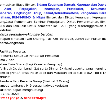
nformasikan Biaya Bimtek
Bidang Keuangan Daerah
,
Kepegawaian Daer
 Aset
,
Perpajakan
,
Kearsipan
,
Protokoler
,
Kehumas
sehatan
,
Lingkungan Hidup
,
Camat/Kelurahan/Desa
,
Pengadaan Bara
usahaan, BUMN/BUMD & Migas
Bimtek dan Diklat Keuangan, Kepegawa
ng/Jasa Pemerintah, Seminar Perpajakan, Diklat Pemerintahan, Bi
MD) dan lain-lain untuk semester ke I & II yang diselenggarakan
ntribusi :
Harga sewaktu-waktu bisa berubah
inapan 3 malam Twin Sharing, Tas, Coffee Break, Lunch dan Makan m
eserta/Angkatan.
asilitas Peserta:
 / Peserta Untuk 10 Pendaftar Pertama)
ama 2 hari
lam Twin Share (Bagi Peserta Menginap)
fe Break 2x dan Lunch 2x) serta Dinner 3x (bagi peserta yang mengin
imtek (Pena/Pensil, Note Book dan Makalah serta SERTIFIKAT BIMTE
sklusif
Bandara Bagi Peserta Group (Minimal 7 Orang)
lambat-lambanya H-3 sesuai jadwal kegiatan
daftaran dapat menghubungi
1) 2606 4669
85211190090
&
085888784978