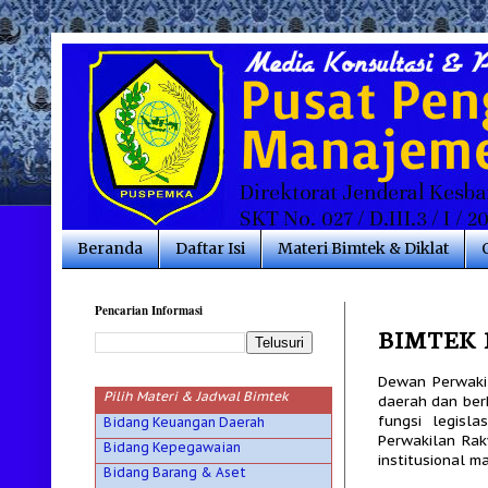
Beranda
Daftar Isi
Materi Bimtek & Diklat
Pencarian Informasi
BIMTEK
Dewan Perwaki
Pilih Materi & Jadwal Bimtek
daerah dan be
fungsi legisl
Bidang Keuangan Daerah
Perwakilan Rak
Bidang Kepegawaian
institusional m
Bidang Barang & Aset