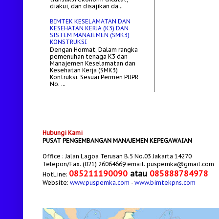
diakui, dan disajikan da...
BIMTEK KESELAMATAN DAN
KESEHATAN KERJA (K3) DAN
SISTEM MANAJEMEN (SMK3)
KONSTRUKSI
Dengan Hormat, Dalam rangka
pemenuhan tenaga K3 dan
Manajemen Keselamatan dan
Kesehatan Kerja (SMK3)
Kontruksi. Sesuai Permen PUPR
No. ...
Hubungi Kami
PUSAT PENGEMBANGAN MANAJEMEN KEPEGAWAIAN
Office : Jalan Lagoa Terusan B.5 No.03 Jakarta 14270
Telepon/Fax: (021) 26064669 email: puspemka@gmail.com
085211190090
atau
085888784978
HotLine:
Website:
www.puspemka.com
-
www.bimtekpns.com