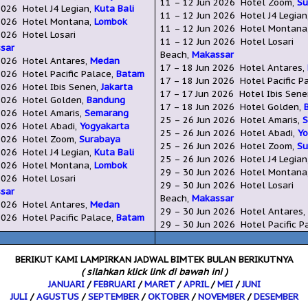
11 –
12 Jun
2026
Hotel Zoom,
Su
2026
Hotel J4 Legian,
Kuta Bali
11 –
12
Jun 2026
Hotel J4 Legian
2026
Hotel Montana,
Lombok
11 –
12 Jun
2026
Hotel
Montana
026
Hotel Losari
11 –
12 Jun
2026
Hotel Losari
sar
Beach,
Makassar
2026
Hotel Antares,
Medan
17 –
18 Jun
2026
Hotel Antares,
2026
Hotel Pacific Palace,
Batam
17 –
18 Jun
2026
Hotel Pacific P
026
Hotel Ibis Senen,
Jakarta
17
–
17 Jun
2026
Hotel Ibis Sen
026
Hotel Golden,
Bandung
17
– 18 Jun
2026
Hotel Golden,
026
Hotel Amaris,
Semarang
25
–
26
Jun
2026
Hotel Amaris,
026
Hotel Abadi,
Yogyakarta
25
–
26
Jun
2026
Hotel Abadi,
Yo
026
Hotel Zoom,
Surabaya
25
–
26
Jun
2026
Hotel Zoom,
Su
026
Hotel J4 Legian,
Kuta Bali
25
–
26
Jun
2026
Hotel J4 Legian
026
Hotel
Montana
,
Lombok
29 – 30
Jun
2026
Hotel
Montana
026
Hotel Losari
29
– 30
Jun
2026
Hotel Losari
sar
Beach,
Makassar
026
Hotel Antares,
Medan
29
– 30
Jun
2026
Hotel Antares
026
Hotel Pacific Palace,
Batam
29 – 30
Jun
2026
Hotel Pacific P
BERIKUT KAMI LAMPIRKAN JADWAL BIMTEK BULAN BERIKUTNYA
( silahkan klick link di bawah ini )
JANUARI
/
FEBRUARI
/
MARET
/
APRIL
/
MEI
/
JUNI
JULI
/
AGUSTUS
/
SEPTEMBER
/
OKTOBER
/
NOVEMBER
/
DESEMBER