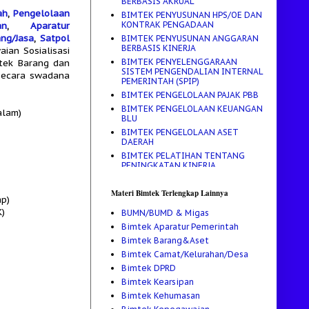
BERBASIS AKRUAL
ah
,
Pengelolaan
BIMTEK PENYUSUNAN HPS/OE DAN
KONTRAK PENGADAAN
an
,
Aparatur
ng/Jasa
,
Satpol
BIMTEK PENYUSUNAN ANGGARAN
BERBASIS KINERJA
ian Sosialisasi
BIMTEK PENYELENGGARAAN
mtek Barang dan
SISTEM PENGENDALIAN INTERNAL
 secara swadana
PEMERINTAH (SPIP)
BIMTEK PENGELOLAAN PAJAK PBB
BIMTEK PENGELOLAAN KEUANGAN
alam)
BLU
BIMTEK PENGELOLAAN ASET
DAERAH
BIMTEK PELATIHAN TENTANG
PENINGKATAN KINERJA,
PENYUSUNAN RENCANA STRATEGIS
(RENSTRA)
Materi Bimtek Terlengkap Lainnya
BIMTEK PELATIHAN PENGELOLAAN
ap)
KEUANGAN DAERAH
K)
BUMN/BUMD & Migas
BIMTEK PELATIHAN MANAJEMEN
Bimtek Aparatur Pemerintah
PENGELOLAAN ARSIP
Bimtek Barang&Aset
BIMTEK PEDOMAN PENYUSUNAN
Bimtek Camat/Kelurahan/Desa
APBD TAHUN ANGGARAN 2017
Bimtek DPRD
BIMTEK PEDOMAN PENGADAAN
ALKES DAN OBAT
Bimtek Kearsipan
BIMTEK MANAJEMEN
Bimtek Kehumasan
KEPROTOKOLAN DAN MASTER OF