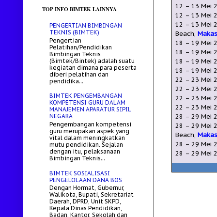
12
–
13 Mei
TOP INFO BIMTEK LAINNYA
12
–
13 Mei
12
–
13 Mei
2
PENGERTIAN BIMBINGAN
TEKNIS (BIMTEK)
Beach,
Makas
Pengertian
18
–
19 Mei
Pelatihan/Pendidikan
18
–
19 Mei
Bimbingan Teknis
(Bimtek/Bintek) adalah suatu
18
–
19 Mei
2
kegiatan dimana para peserta
18
– 19
Mei
2
diberi pelatihan dan
22 – 23 Mei
2
pendidika...
22
–
23 Mei
2
BIMTEK PENGEMBANGAN
22
– 23 Mei
2
KOMPETENSI GURU DALAM
22 –
23
Mei
2
MANAJEMEN APARATUR SIPIL
28 – 29
Mei
2
NEGARA
Pengembangan kompetensi
28 – 29
Mei
2
guru merupakan aspek yang
Beach,
Makas
vital dalam meningkatkan
28 – 29
Mei
2
mutu pendidikan. Sejalan
dengan itu, pelaksanaan
28 – 29
Mei
2
Bimbingan Teknis...
BIMTEK SOSIALISASI
PENGELOLAAN DANA BOS
Dengan Hormat, Gubernur,
Walikota, Bupati, Sekretariat
Daerah, DPRD, Unit SKPD,
Kepala Dinas Pendidikan,
Badan, Kantor, Sekolah dan